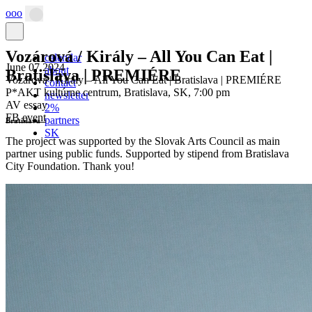
ooo
Main
Navigation
Vozárová / Király – All You Can Eat |
calendar
June 07 2024
about
Bratislava | PREMIÉRE
Vozárová / Király – All You Can Eat | Bratislava | PREMIÉRE
contact
P*AKT kultúrne centrum, Bratislava, SK, 7:00 pm
newsletter
AV essay
2%
FB event
partners
Bratislava
SK
The project was supported by the Slovak Arts Council as main
partner using public funds. Supported by stipend from Bratislava
City Foundation. Thank you!