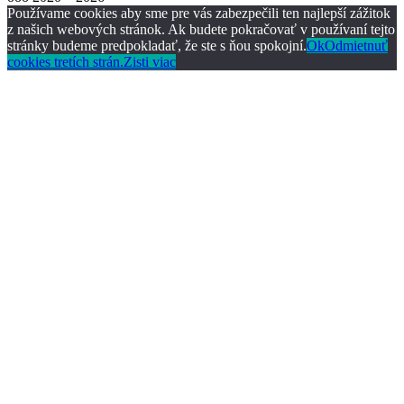
Používame cookies aby sme pre vás zabezpečili ten najlepší zážitok
z našich webových stránok. Ak budete pokračovať v používaní tejto
stránky budeme predpokladať, že ste s ňou spokojní.
Ok
Odmietnuť
cookies tretích strán.
Zisti viac