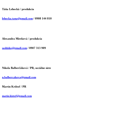
Táňa Lehocká
/ produkcia
lehocka.tana@gmail.com
/ 0908 144 810
Alexandra Mireková
/ produkcia
sashisko@gmail.com
/ 0907 313 909
Nikola Balberčáková
/ PR, sociálne siete
n.balbercakova@gmail.com
Martin Krištof
/ PR
matin.kistof@gmail.com