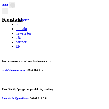
ooo
Hlavná
navigácia
Kontakt
kalendár
o
kontakt
newsletter
2%
partneri
EN
Eva Vozárová
/ program, fundraising, PR
eva@zdruzenie.ooo
/ 0903 103 015
Fero Király
/ program, produkcia, booking
fero.kiraly@gmail.com
/ 0904 219 364