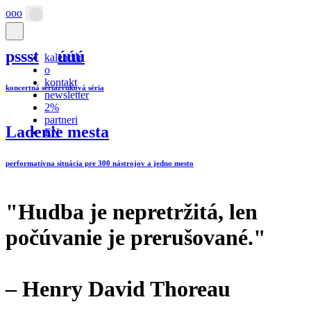
ooo
Hlavná
navigácia
pssst
úúú
kalendár
o
kontakt
koncertná séria
zvuková séria
newsletter
2%
partneri
Ladenie mesta
EN
performatívna situácia pre 300 nástrojov a jedno mesto
"Hudba je nepretržitá, len
počúvanie je prerušované."
– Henry David Thoreau