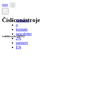
ooo
Hlavná
navigácia
Čísliconástroje
kalendár
o
kontakt
newsletter
vzdelávacie (2021)
2%
partneri
EN