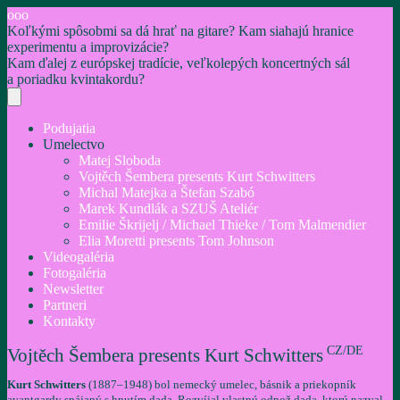
ooo
Koľkými spôsobmi sa dá hrať na gitare? Kam siahajú hranice
experimentu a improvizácie?
Kam ďalej z európskej tradície, veľkolepých koncertných sál
a poriadku kvintakordu?
Podujatia
Umelectvo
Matej Sloboda
Vojtěch Šembera presents Kurt Schwitters
Michal Matejka a Štefan Szabó
Marek Kundlák a SZUŠ Ateliér
Emilie Škrijelj / Michael Thieke / Tom Malmendier
Elia Moretti presents Tom Johnson
Videogaléria
Fotogaléria
Newsletter
Partneri
Kontakty
CZ/DE
Vojtěch Šembera presents Kurt Schwitters
Kurt Schwitters
(1887–1948) bol nemecký umelec, básnik a priekopník
avantgardy spájaný s hnutím dada. Rozvíjal vlastnú odnož dada, ktorú nazval