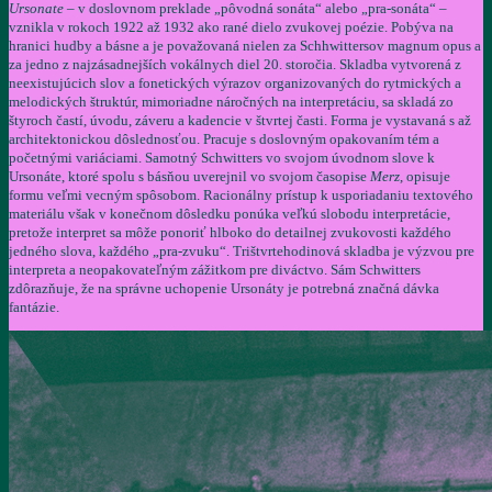
Ursonate
– v doslovnom preklade „pôvodná sonáta“ alebo „pra-sonáta“ –
vznikla v rokoch 1922 až 1932 ako rané dielo zvukovej poézie. Pobýva na
hranici hudby a básne a je považovaná nielen za Schhwittersov magnum opus a
za jedno z najzásadnejších vokálnych diel 20. storočia. Skladba vytvorená z
neexistujúcich slov a fonetických výrazov organizovaných do rytmických a
melodických štruktúr, mimoriadne náročných na interpretáciu, sa skladá zo
štyroch častí, úvodu, záveru a kadencie v štvrtej časti. Forma je vystavaná s až
architektonickou dôslednosťou. Pracuje s doslovným opakovaním tém a
početnými variáciami. Samotný Schwitters vo svojom úvodnom slove k
Ursonáte, ktoré spolu s básňou uverejnil vo svojom časopise
Merz
, opisuje
formu veľmi vecným spôsobom. Racionálny prístup k usporiadaniu textového
materiálu však v konečnom dôsledku ponúka veľkú slobodu interpretácie,
pretože interpret sa môže ponoriť hlboko do detailnej zvukovosti každého
jedného slova, každého „pra-zvuku“. Trištvrtehodinová skladba je výzvou pre
interpreta a neopakovateľným zážitkom pre diváctvo. Sám Schwitters
zdôrazňuje, že na správne uchopenie Ursonáty je potrebná značná dávka
fantázie.