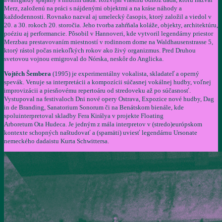
Merz, založenú na práci s nájdenými objektmi a na kráse náhody a
každodennosti. Rovnako nazval aj umelecký časopis, ktorý založil a viedol v
20. a 30. rokoch 20. storočia. Jeho tvorba zahŕňala koláže, objekty, architektúru,
poéziu aj performancie. Pôsobil v Hannoveri, kde vytvoril legendárny priestor
Merzbau prestavovaním miestností v rodinnom dome na Waldhausenstrasse 5,
ktorý rástol počas niekoľkých rokov ako živý organizmus. Pred Druhou
svetovou vojnou emigroval do Nórska, neskôr do Anglicka.
Vojtěch Šembera
(1995) je experimentálny vokalista, skladateľ a operný
spevák. Venuje sa interpretácii a kompozícii súčasnej vokálnej hudby, voľnej
improvizácii a piesňovému repertoáru od stredoveku až po súčasnosť.
Vystupoval na festivaloch Dni nové opery Ostrava, Expozice nové hudby, Dag
in de Branding, Sanatorium Sonorum či na Benátskom bienále, kde
spoluinterpretoval skladby Fera Királya v projekte Floating
Arboretum Ota Hudeca. Je jedným z mála interpretov v (stredo)európskom
kontexte schopných naštudovať a (spamäti) uviesť legendárnu Ursonate
nemeckého dadaistu Kurta Schwittersa.